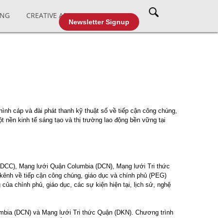
ING
CREATIVE AFFAIRS
CABLE TV
Newsletter Signup
nh cáp và đài phát thanh kỹ thuật số về tiếp cận công chúng,
 nền kinh tế sáng tạo và thị trường lao động bền vững tại
 (DCC), Mạng lưới Quận Columbia (DCN), Mạng lưới Tri thức
kênh về tiếp cận công chúng, giáo dục và chính phủ (PEG)
ủa chính phủ, giáo dục, các sự kiện hiện tại, lịch sử, nghệ
mbia (DCN) và Mạng lưới Tri thức Quận (DKN). Chương trình