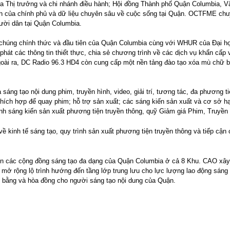
ủa Thị trưởng và chi nhánh điều hành; Hội đồng Thành phố Quận Columbia,
nh của chính phủ và dữ liệu chuyên sâu về cuộc sống tại Quận. OCTFME chu
gười dân tại Quận Columbia.
húng chính thức và đầu tiên của Quận Columbia cùng với WHUR của Đại học 
hát các thông tin thiết thực, chia sẻ chương trình về các dịch vụ khẩn cấp
oài ra, DC Radio 96.3 HD4 còn cung cấp một nền tảng đào tạo xóa mù chữ bằ
ng tạo nội dung phim, truyền hình, video, giải trí, tương tác, đa phương t
hích hợp để quay phim; hỗ trợ sản xuất; các sáng kiến sản xuất và cơ sở hạ 
 sáng kiến sản xuất phương tiện truyền thông, quỹ Giảm giá Phim, Truyền h
 kinh tế sáng tạo, quy trình sản xuất phương tiện truyền thông và tiếp cận 
n các cộng đồng sáng tạo đa dạng của Quận Columbia ở cả 8 Khu. CAO xây 
c mở rộng lộ trình hướng đến tầng lớp trung lưu cho lực lượng lao động sáng
ng bằng và hòa đồng cho người sáng tạo nội dung của Quận.