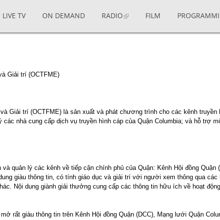
LIVE TV
ON DEMAND
RADIO
FILM
PROGRAMM
 và Giải trí (OCTFME)
Giải trí (OCTFME) là sản xuất và phát chương trình cho các kênh truyền hì
các nhà cung cấp dịch vụ truyền hình cáp của Quận Columbia; và hỗ trợ một
n và quản lý các kênh về tiếp cận chính phủ của Quận: Kênh Hội đồng Quận
 giàu thông tin, có tính giáo dục và giải trí với người xem thông qua các 
c. Nội dung giành giải thưởng cung cấp các thông tin hữu ích về hoạt động c
mở rất giàu thông tin trên Kênh Hội đồng Quận (DCC), Mạng lưới Quận Colu