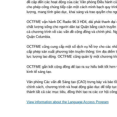
đề cập đến các hoạt động của các Văn phòng Điều hành c
cho phép công chúng tiếp cận một cách minh bạch quy trì
lượng, mang tính giáo dục, khai sáng và trao quyền cho n
OCTFME vận hành DC Radio 96.3 HD4, đài phát thanh đại c
chất lượng sống cho người dân tại Quận bằng cách truyền p
cả chương trình về các vấn đề cộng đồng và chính phủ. Ng
Quận Columbia.
OCTFME cũng cung cấp một số dịch vụ hỗ trợ cho các nhà sá
cấp phép sản xuất phương tiện truyền thông; tìm địa điểm t
lực lượng lao động. OCTFME cũng quản lý một chương trình
OCTFME gắn kết cộng đồng để tạo ra sự hiểu biết tốt hơn về
kinh tế sáng tạo.
Văn phòng Các vấn đề Sáng tạo (CAO) trưng bày và bảo tồ
chính sách, chương trình và hoạt động giáo dục để tiếp tụ
thành tất cả các mục tiêu, đồng thời tạo ra các cơ hội cô
View information about the Language Access Program