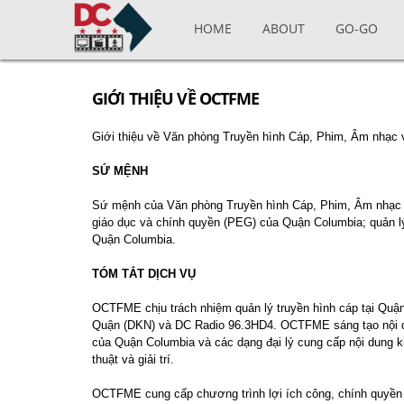
Skip to main content
HOME
ABOUT
GO-GO
GIỚI THIỆU VỀ OCTFME
Giới thiệu về Văn phòng Truyền hình Cáp, Phim, Âm nhạc
SỨ MỆNH
Sứ mệnh của Văn phòng Truyền hình Cáp, Phim, Âm nhạc và 
giáo dục và chính quyền (PEG) của Quận Columbia; quản lý 
Quận Columbia.
TÓM TẮT DỊCH VỤ
OCTFME chịu trách nhiệm quản lý truyền hình cáp tại Quậ
Quận (DKN) và DC Radio 96.3HD4. OCTFME sáng tạo nội dung
của Quận Columbia và các dạng đại lý cung cấp nội dung khá
thuật và giải trí.
OCTFME cung cấp chương trình lợi ích công, chính quyền 